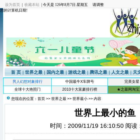
设为首页
|
收藏本站
| 今天是
126年8月7日 星期五 请调整
您的计算机日期!
首 页
|
世界之最
|
国内之最
|
游戏之最
|
腾讯之最
|
人文之最
|
天
男人幻想对象排行
中国最牛X车牌号
完美女星
全球十大艳照门
2010十大富豪排行榜
★之最网淘宝
您现在的位置：
首页
>>
世界之最
>>
世界最小
>> 内容
世界上最小的鱼
时间：2009/11/19 16:10:50 阅读