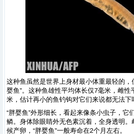
这种鱼虽然是世界上身材最小体重最轻的，
婴鱼”。这种鱼雄性平均体长仅7毫米，雌性平
米，估计再小的鱼钓钩对它们来说都无法下
“胖婴鱼”外形细长，看起来像条小虫子，它
鳞。身体除眼睛外无色素沉着，全身透明。
候产卵，“胖婴鱼”一般寿命在2个月左右。