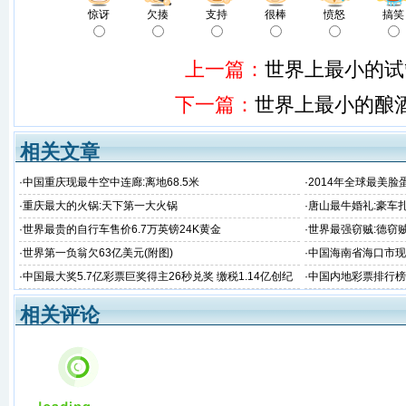
惊讶
欠揍
支持
很棒
愤怒
搞笑
上一篇：
世界上最小的试
下一篇：
世界上最小的酿
相关文章
·
中国重庆现最牛空中连廊:离地68.5米
·
2014年全球最美脸蛋T
·
重庆最大的火锅:天下第一大火锅
·
唐山最牛婚礼:豪车
·
世界最贵的自行车售价6.7万英镑24K黄金
·
世界最强窃贼:德窃
·
世界第一负翁欠63亿美元(附图)
·
中国海南省海口市现
·
中国最大奖5.7亿彩票巨奖得主26秒兑奖 缴税1.14亿创纪
·
中国内地彩票排行榜
录
相关评论