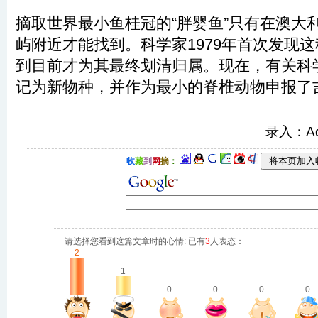
摘取世界最小鱼桂冠的“胖婴鱼”只有在澳大
屿附近才能找到。科学家1979年首次发现
到目前才为其最终划清归属。现在，有关科
记为新物种，并作为最小的脊椎动物申报了
录入：A
收
藏
到
网
摘
：
请选择您看到这篇文章时的心情: 已有
3
人表态：
2
1
0
0
0
0