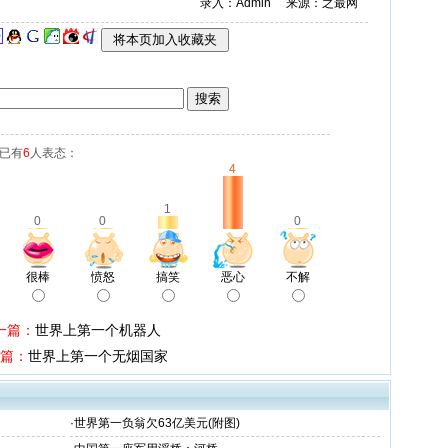
录入：Admin 来源：
之最网
 已有
6
人表态：
4
1
0
0
0
很棒
愤怒
搞笑
恶心
不解
一篇：
世界上第一个机器人
篇：
世界上第一个无烟国家
·
世界第一负翁欠63亿美元(附图)