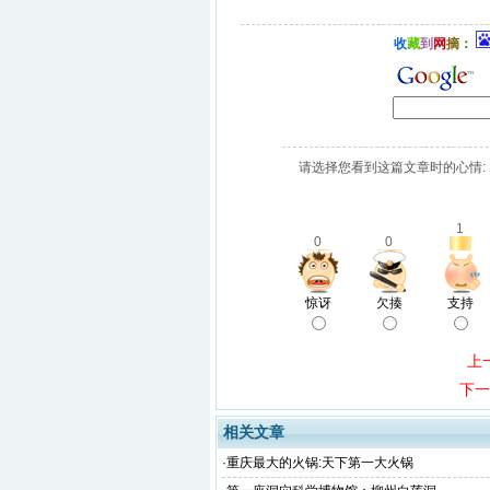
收
藏
到
网
摘
：
请选择您看到这篇文章时的心情:
1
0
0
惊讶
欠揍
支持
上
下一
相关文章
·
重庆最大的火锅:天下第一大火锅