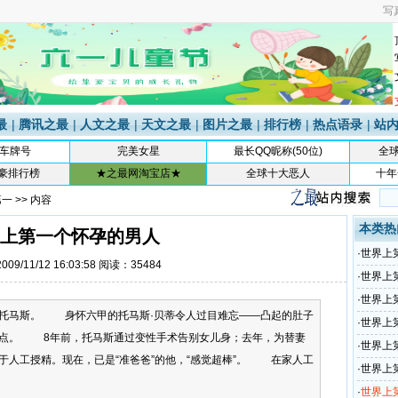
写
最
|
腾讯之最
|
人文之最
|
天文之最
|
图片之最
|
排行榜
|
热点语录
|
站
车牌号
完美女星
最长QQ昵称(50位)
全
富豪排行榜
★之最网淘宝店★
全球十大恶人
十年
第一
>> 内容
本类热
上第一个怀孕的男人
·
世界上
09/11/12 16:03:58 阅读：35484
·
世界上
·
世界上
托马斯。 身怀六甲的托马斯·贝蒂令人过目难忘——凸起的肚子
·
世界上
热点。 8年前，托马斯通过变性手术告别女儿身；去年，为替妻
·
世界上
于人工授精。现在，已是“准爸爸”的他，“感觉超棒”。 在家人工
·
世界上
·
世界上