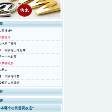
章
大禁播MV
大的金库
大艳照门事件
第一张病毒三维照片
第一个电影节
大禁播电影
大恶人
球十大病毒排名
最长的人造建筑
荐
查
为本哪个栏目需要改进?