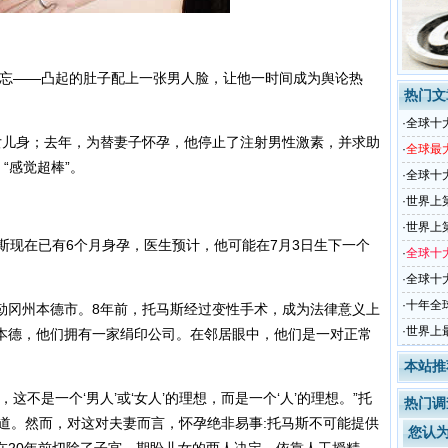
忘——凸起的肚子配上一张男人脸，让他一时间成为舆论热
热门文
·
全球十
儿身；去年，为替妻子怀孕，他停止了注射男性激素，并求助
·
全球最
“感觉超棒”。
·
全球十
·
世界上
·
世界上
现在已有6个月身孕，医生预计，他可能在7月3日生下一个
·
全球十
·
全球十
·
十年全
冈州本德市。8年前，托马斯经过变性手术，成为法律意义上
·
世界上
本德，他们拥有一家绢印公司。在邻居眼中，他们是一对正常
本站推
是一个‘男人’或‘女人’的理想，而是一个‘人’的理想。”托
热门调
上写道。然而，对这对夫妻而言，怀孕绝非易事:托马斯不可能提供
您认