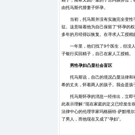
精子，南希又因严重的子宫内膜异位，
由托马斯代替妻子怀孕。
当初，托马斯并没有实施完全变性手
征。这意味着他为自己保留了“怀孕的权
多年的月经得以恢复。在寻求人工授精
一年里，他们找了9个医生，但没人
子银行买回精子，自己在家人工授精。
男性孕妇凸显社会盲区
托马斯说，自己的境况凸显法律和社
希的丈夫，怀着两人的孩子。我会是孩
托马斯怀孕的消息一经传出，立即引
此表示理解:“现在家庭的定义已经发生
法律中心的伦理学家玛格丽特·萨默维
了男人，而他现在又成了“孕妇”。