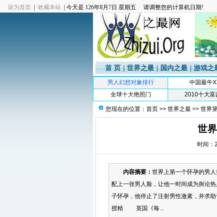
设为首页
|
收藏本站
| 今天是
126年8月7日 星期五 请调整您的计算机日期!
首 页
|
世界之最
|
国内之最
|
游戏之
男人幻想对象排行
中国最牛X
全球十大艳照门
2010十大
您现在的位置：
首页
>>
世界之最
>>
世界
世界
时间：20
内容摘要：
世界上第一个怀孕的男人
配上一张男人脸，让他一时间成为舆论
子怀孕，他停止了注射男性激素，并求助
授精 英国《每...