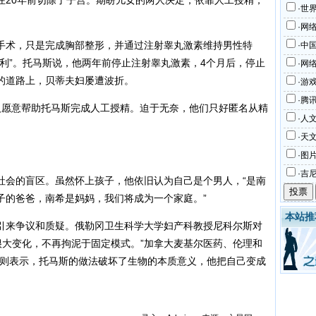
在20年前切除了子宫。期盼儿女的两人决定，依靠人工授精，
·世
·网
术，只是完成胸部整形，并通过注射睾丸激素维持男性特
·中
利”。托马斯说，他两年前停止注射睾丸激素，4个月后，停止
·网
的道路上，贝蒂夫妇屡遭波折。
·游
·腾
愿意帮助托马斯完成人工授精。迫于无奈，他们只好匿名从精
·人
·天
·图
·吉
会的盲区。虽然怀上孩子，他依旧认为自己是个男人，“是南
子的爸爸，南希是妈妈，我们将成为一个家庭。”
本站推
来争议和质疑。俄勒冈卫生科学大学妇产科教授尼科尔斯对
很大变化，不再拘泥于固定模式。”加拿大麦基尔医药、伦理和
尔则表示，托马斯的做法破坏了生物的本质意义，他把自己变成