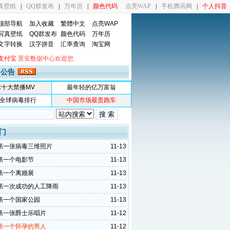
真壁纸
|
QQ群发布
|
万年历
|
颜色代码
点亮WAP
|
手机腾讯网
|
个人抖音
顶部导航
加入收藏
繁體中文
点亮WAP
写真壁纸
QQ群发布
颜色代码
万年历
文字转换
汉字拼音
汇率查询
淘宝网
支付宝
景安数据中心欢迎您
内公告
球十大禁播MV
最年轻的亿万富翁
全球病毒排行
中国市场最贵跑车
门
第一张病毒三维照片
11-13
第一个电影节
11-13
第一个离婚展
11-13
第一次成功的人工降雨
11-13
第一个国家公园
11-13
第一张爵士乐唱片
11-12
第一个怀孕的男人
11-12