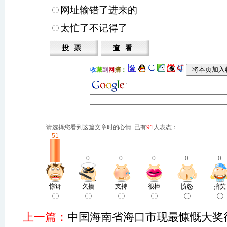
网址输错了进来的
太忙了不记得了
收
藏
到
网
摘
：
请选择您看到这篇文章时的心情: 已有
91
人表态：
51
0
0
0
0
0
惊讶
欠揍
支持
很棒
愤怒
搞笑
上一篇：
中国海南省海口市现最慷慨大奖得