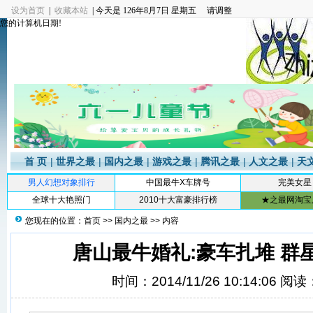
设为首页
|
收藏本站
| 今天是
126年8月7日 星期五 请调整
您的计算机日期!
首 页
|
世界之最
|
国内之最
|
游戏之最
|
腾讯之最
|
人文之最
|
天
男人幻想对象排行
中国最牛X车牌号
完美女星
全球十大艳照门
2010十大富豪排行榜
★之最网淘宝
您现在的位置：
首页
>>
国内之最
>> 内容
唐山最牛婚礼:豪车扎堆 群
时间：2014/11/26 10:14:06 阅读