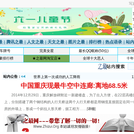
写
最
|
腾讯之最
|
人文之最
|
天文之最
|
图片之最
|
排行榜
|
热点语录
|
站
车牌号
完美女星
最长QQ昵称(50位)
全
世界最强窃贼:德窃贼挖30米长地道盗银行近1亿欧元
0
富豪排行榜
★之最网淘宝店★
全球十大恶人
十年
世界第一负翁欠63亿美元(附图)
1
最早的公演音乐会
1
世界上第一辆坦克引擎汽车
1
站内公告：
世界上第一次成功的人工降雨
1
世界最强窃贼:德窃贼挖30米长地道盗银行近1亿欧元
0
中国重庆现最牛空中连廊:离地68.5米
世界第一负翁欠63亿美元(附图)
1
最早的公演音乐会
1
2014年12月29日，重庆解放碑附近一新建楼盘，为了出入方便，在22层高楼
世界上第一辆坦克引擎汽车
1
上，分别搭建了两个钢结构的人行天桥这两个人行天桥都是用钢缆直接固定在同一
世界上第一次成功的人工降雨
1
房的外墙上，形成一个斜拉人形天桥，据工程方……[
详细
]