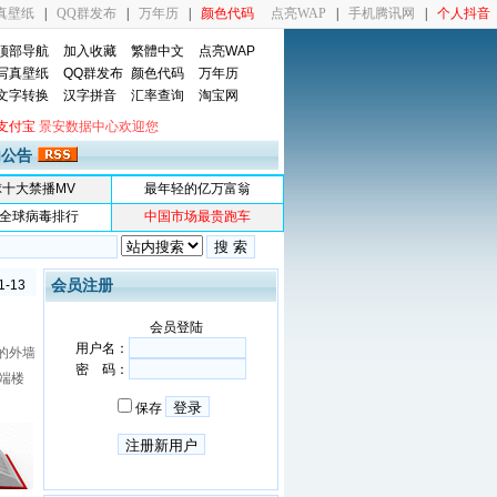
真壁纸
|
QQ群发布
|
万年历
|
颜色代码
点亮WAP
|
手机腾讯网
|
个人抖音
顶部导航
加入收藏
繁體中文
点亮WAP
写真壁纸
QQ群发布
颜色代码
万年历
文字转换
汉字拼音
汇率查询
淘宝网
支付宝
景安数据中心欢迎您
内公告
球十大禁播MV
最年轻的亿万富翁
1-20
全球病毒排行
中国市场最贵跑车
1-05
1-13
1-13
会员注册
1-13
1-20
会员登陆
1-05
用户名：
1-13
的外墙
密 码：
1-13
端楼
1-13
保存