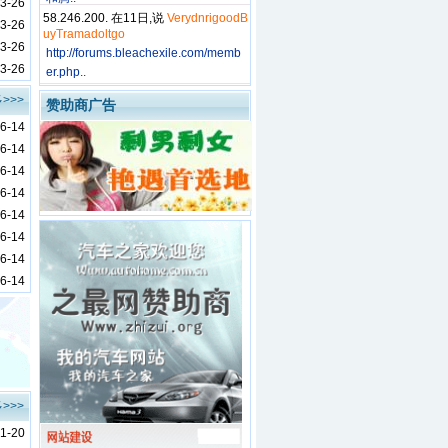
3-26
58.246.200. 在11日,说
VerydnrigoodB
3-26
uyTramadoltgo
3-26
http://forums.bleachexile.com/memb
3-26
er.php..
>>>
赞助商广告
6-14
6-14
6-14
6-14
6-14
6-14
6-14
6-14
>>>
1-20