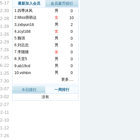
5-17
最新加入会员
会员最币排行
2-30
1.
四季沐风
男
0
2.
Miss萌萌达
女
10
2-28
男
3.
zxbyun16
2
11-28
女
4.
zcyl168
0
11-26
5.
魏强
男
0
2-29
6.
刘志忠
男
0
7-26
7.
李随随
女
0
7-25
8.
天堂5
男
0
6-22
男
9.
ab19cd
0
男
1-25
10.
vshton
0
更多.....
7-30
3-07
今日排行
一周排行
3-02
没有
2-27
02-11
2-10
11-12
7-26