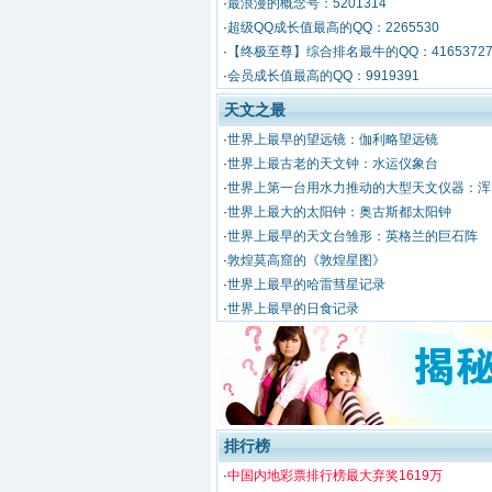
·
最浪漫的概念号：5201314
·
超级QQ成长值最高的QQ：2265530
·
【终极至尊】综合排名最牛的QQ：4165372
·
会员成长值最高的QQ：9919391
天文之最
·
世界上最早的望远镜：伽利略望远镜
·
世界上最古老的天文钟：水运仪象台
·
世界上第一台用水力推动的大型天文仪器：浑
·
世界上最大的太阳钟：奥古斯都太阳钟
·
世界上最早的天文台雏形：英格兰的巨石阵
·
敦煌莫高窟的《敦煌星图》
·
世界上最早的哈雷彗星记录
·
世界上最早的日食记录
排行榜
·
中国内地彩票排行榜最大弃奖1619万