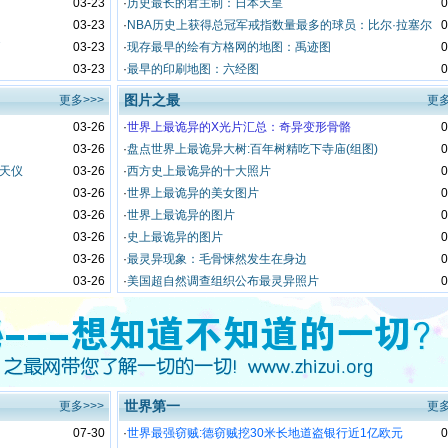
03-23
·
历史最长的君主制：日本天皇
0
03-23
·
NBA历史上获得总冠军戒指数量最多的球员：比尔·拉塞尔
0
7
03-23
·
现存最早的绘有方格网的地图：禹迹图
0
03-23
·
最早的印刷地图：六经图
0
图片之最
更多>>>
更多
03-26
·
世界上最诡异的X光片汇总：奇异变形骨骼
0
03-26
·
盘点世界上最诡异大树:百年树精吃下寺庙(组图)
0
天仪
03-26
·
西方史上最诡异的十大照片
0
03-26
·
世界上最诡异的美女图片
0
03-26
·
世界上最诡异的图片
0
03-26
·
史上最诡异的图片
0
03-26
·
最灵异现象：毛骨悚然发生在身边
0
03-26
·
美国超自然调查组织公布最灵异照片
0
世界第一
更多>>>
更多
07-30
·
世界最强窃贼:德窃贼挖30米长地道盗银行近1亿欧元
0