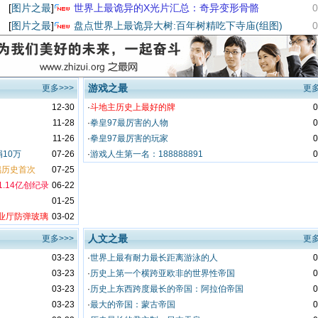
[
图片之最
]
世界上最诡异的X光片汇总：奇异变形骨骼
0
[
图片之最
]
盘点世界上最诡异大树:百年树精吃下寺庙(组图)
0
游戏之最
更多>>>
更多
12-30
·
斗地主历史上最好的牌
0
11-28
·
拳皇97最厉害的人物
0
11-26
·
拳皇97最厉害的玩家
0
10万
07-26
·
游戏人生第一名：188888891
0
偶历史首次
07-25
.14亿创纪录
06-22
01-25
业厅防弹玻璃
03-02
人文之最
更多>>>
更多
03-23
·
世界上最有耐力最长距离游泳的人
0
03-23
·
历史上第一个横跨亚欧非的世界性帝国
0
03-23
·
历史上东西跨度最长的帝国：阿拉伯帝国
0
03-23
·
最大的帝国：蒙古帝国
0