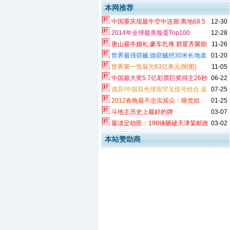
本网推荐
中国重庆现最牛空中连廊:离地68.5
12-30
米
2014年全球最美脸蛋Top100
12-28
唐山最牛婚礼:豪车扎堆 群星齐聚助
11-26
阵
世界最强窃贼:德窃贼挖30米长地道
01-20
盗银行近1亿欧元
世界第一负翁欠63亿美元(附图)
11-05
中国最大奖5.7亿彩票巨奖得主26秒
06-22
兑奖 缴税1.14亿创纪录
诡异!中国双色球现罕见怪号组合 蓝
07-25
球10期8偶历史首次
2012春晚最不忠实观众：睡觉姐
01-25
斗地主历史上最好的牌
03-07
最淡定劫匪：198锤砸破天津某邮政
03-02
储蓄所营业厅防弹玻璃
本站赞助商