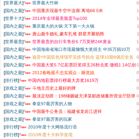
[
世界最大
]
世界最大竹林
0
[
国内之最
]
中国重庆现最牛空中连廊:离地68.5米
1
[
世界十大
]
2014年全球最美脸蛋Top100
1
[
国内之最
]
重庆最大的火锅:天下第一大火锅
[
国内之最
]
唐山最牛婚礼:豪车扎堆 群星齐聚助阵
[
世界最贵
]
世界最贵的自行车售价6.7万英镑24K黄金
1
[
国内之最
]
中国海南省海口市现最慷慨大奖得主 中35万捐10万
0
[
国内之最
]
诡异!中国双色球现罕见怪号组合 蓝球10期8偶历史首
0
次
[
国内之最
]
中国最大奖5.7亿彩票巨奖得主26秒兑奖 缴税1.14亿创
0
纪录
[
国内之最
]
2012春晚最不忠实观众：睡觉姐
0
[
排行榜
]
中国内地彩票排行榜最大弃奖1619万
0
[
游戏之最
]
斗地主历史上最好的牌
0
[
国内之最
]
最淡定劫匪：198锤砸破天津某邮政储蓄所营业厅防弹
0
玻璃
[
游戏之最
]
拳皇97最厉害的人物
0
[
国内之最
]
中国最牛公务员：福建省龙岩江进祥
[
游戏之最
]
拳皇97最厉害的玩家
0
[
排行榜
]
2010年度十大网络流行语
[
排行榜
]
2010年度十大科学发现
0