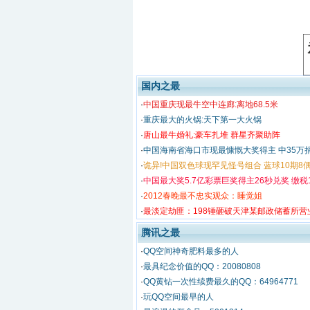
国内之最
·
中国重庆现最牛空中连廊:离地68.5米
·
重庆最大的火锅:天下第一大火锅
·
唐山最牛婚礼:豪车扎堆 群星齐聚助阵
·
中国海南省海口市现最慷慨大奖得主 中35万捐
·
诡异!中国双色球现罕见怪号组合 蓝球10期8
·
中国最大奖5.7亿彩票巨奖得主26秒兑奖 缴税1
·
2012春晚最不忠实观众：睡觉姐
·
最淡定劫匪：198锤砸破天津某邮政储蓄所营
腾讯之最
·
QQ空间神奇肥料最多的人
·
最具纪念价值的QQ：20080808
·
QQ黄钻一次性续费最久的QQ：64964771
·
玩QQ空间最早的人