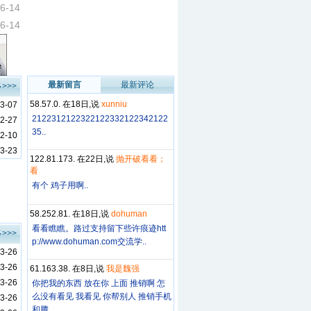
6-14
6-14
最新留言
最新评论
>>>
58.57.0. 在18日,说
xunniu
3-07
2122312122322122332122342122
2-27
35..
2-10
3-23
122.81.173. 在22日,说
抛开破看看；
看
有个 鸡子用啊..
58.252.81. 在18日,说
dohuman
看看瞧瞧。路过支持留下些许痕迹htt
>>>
p://www.dohuman.com交流学..
3-26
3-26
61.163.38. 在8日,说
我是魏强
3-26
你把我的东西 放在你 上面 推销啊 怎
么没有看见 我看见 你帮别人 推销手机
3-26
和腾..